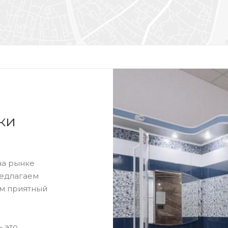
ки
на рынке
редлагаем
ям приятный
– это