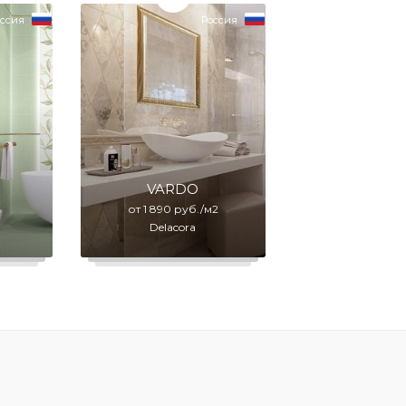
ссия
Россия
VARDO
2
от 1 890 руб./м2
Delacora