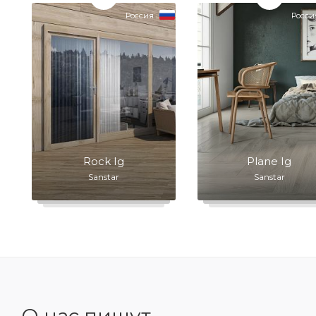
Россия
Росси
Rock Ig
Plane Ig
Sanstar
Sanstar