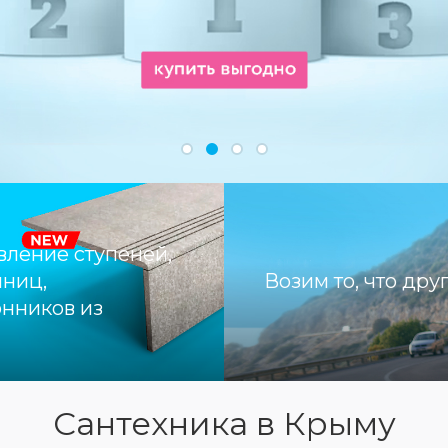
вление ступеней,
ниц,
Возим то, что дру
нников из
гранита
Сантехника в Крыму