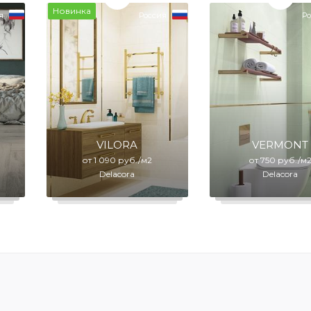
Новинка
я
Россия
Ро
VILORA
VERMONT
от 1 090 руб./м2
от 750 руб./м
Delacora
Delacora