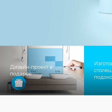
Изгото
Дизайн-проект в
столеш
подарок
подоко
керамо