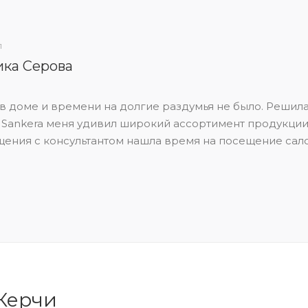
1
ка Серова
в доме и времени на долгие раздумья не было. Решила
е Sankera меня удивил широкий ассортимент продукции
ения с консультантом нашла время на посещение салона
 Керчи